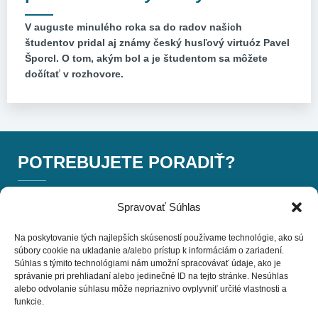
V auguste minulého roka sa do radov našich
študentov pridal aj známy český husľový virtuóz Pavel
Šporcl. O tom, akým bol a je študentom sa môžete
dočítať v rozhovore.
POTREBUJETE PORADIŤ?
+420 775 757 140
Spravovať Súhlas
Na poskytovanie tých najlepších skúseností používame technológie, ako sú
info@businessinstitut.cz
súbory cookie na ukladanie a/alebo prístup k informáciám o zariadení.
Súhlas s týmito technológiami nám umožní spracovávať údaje, ako je
Business Institut EDU a.s.
správanie pri prehliadaní alebo jedinečné ID na tejto stránke. Nesúhlas
Kodaňská 558/25 101 00
alebo odvolanie súhlasu môže nepriaznivo ovplyvniť určité vlastnosti a
funkcie.
Praha 10, Vršovice