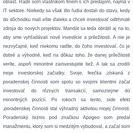
oblasť. Radil som vlastníkom firiem s ich predajom, najmä v
IT sektore. Niekedy sa však títo ľudia dostali do stavu, kedy
do dôchodku mali ešte ďaleko a chceli investovať odtrhnuté
zdroja do nových projektov. Mandát sa teda obrátil aj na to,
aby sme vyhľadávali nové investície a príležitosti. A nie je
nezvyčajné, keď niekomu radíte, do čoho investovať, čo je
dobré a výhodné, keď na dôkaz toho, že danej príležitosti
veríte, aspoň minoritné zainvestujete tiež. A tak sa zrodili
moje investorskej začiatky. Svoje, feečka ‚získaná z
poradenskej činnosti som spolu so svojimi klientmi začal
investovať do rôznych transakcií, samozrejme do
minoritných pozícií. Po rokoch sa tento, side efekt
‚poradenskej činnosti stal výhradný aktivitou mojej činnosti.
Poradenský biznis pod značkou Apogeo som predal
manažmentu, ktorý som si medzitým vybudoval, a začal som