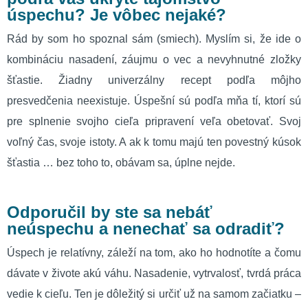
úspechu? Je vôbec nejaké?
Rád by som ho spoznal sám (smiech). Myslím si, že ide o
kombináciu nasadení, záujmu o vec a nevyhnutné zložky
šťastie. Žiadny univerzálny recept podľa môjho
presvedčenia neexistuje. Úspešní sú podľa mňa tí, ktorí sú
pre splnenie svojho cieľa pripravení veľa obetovať. Svoj
voľný čas, svoje istoty. A ak k tomu majú ten povestný kúsok
šťastia … bez toho to, obávam sa, úplne nejde.
Odporučil by ste sa nebáť
neúspechu a nenechať sa odradiť?
Úspech je relatívny, záleží na tom, ako ho hodnotíte a čomu
dávate v živote akú váhu. Nasadenie, vytrvalosť, tvrdá práca
vedie k cieľu. Ten je dôležitý si určiť už na samom začiatku –