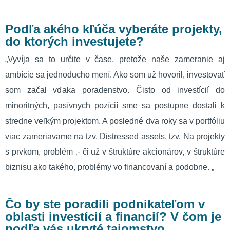
Podľa akého kľúča vyberáte projekty,
do ktorých investujete?
„Vyvíja sa to určite v čase, pretože naše zameranie aj
ambície sa jednoducho mení. Ako som už hovoril, investovať
som začal vďaka poradenstvo. Čisto od investícií do
minoritných, pasívnych pozícií sme sa postupne dostali k
stredne veľkým projektom. A posledné dva roky sa v portfóliu
viac zameriavame na tzv. Distressed assets, tzv. Na projekty
s prvkom, problém ‚- či už v štruktúre akcionárov, v štruktúre
biznisu ako takého, problémy vo financovaní a podobne. „
Čo by ste poradili podnikateľom v
oblasti investícií a financií? V čom je
podľa vás ukryté tajomstvo