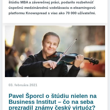
štúdiu MBA a záverečnej práci, podarilo rozbehnúť
úspešnú medzinárodnú vzdelávaciu e-elearningovú
platformu Knowspread s viac ako 70 000 užívateľmi.
03. februára 2021
Pavel Šporcl o štúdiu nielen na
Business Institut – čo na seba
prezradil známy český virtuóz?