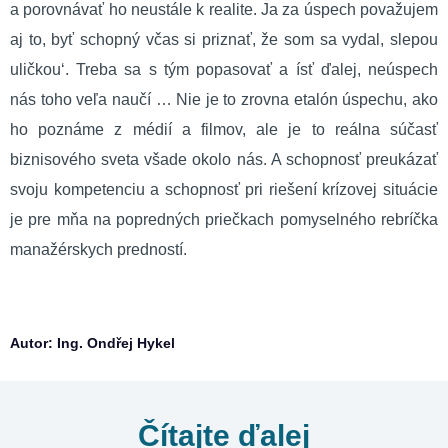
a porovnávať ho neustále k realite. Ja za úspech považujem
aj to, byť schopný včas si priznať, že som sa vydal, slepou
uličkou‘. Treba sa s tým popasovať a ísť ďalej, neúspech
nás toho veľa naučí … Nie je to zrovna etalón úspechu, ako
ho poznáme z médií a filmov, ale je to reálna súčasť
biznisového sveta všade okolo nás. A schopnosť preukázať
svoju kompetenciu a schopnosť pri riešení krízovej situácie
je pre mňa na popredných priečkach pomyselného rebríčka
manažérskych predností.
Autor: Ing. Ondřej Hykel
Čítajte ďalej