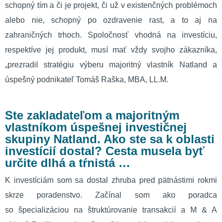
schopný tím a či je projekt, či už v existenčných problémoch
alebo nie, schopný po ozdravenie rast, a to aj na
zahraničných trhoch. Spoločnosť vhodná na investíciu,
respektíve jej produkt, musí mať vždy svojho zákazníka,
„prezradil stratégiu výberu majoritný vlastník Natland a
úspešný podnikateľ Tomáš Raška, MBA, LL.M.
Ste zakladateľom a majoritným
vlastníkom úspešnej investičnej
skupiny Natland. Ako ste sa k oblasti
investícií dostal? Cesta musela byť
určite dlhá a tŕnistá …
K investíciám som sa dostal zhruba pred pätnástimi rokmi
skrze poradenstvo. Začínal som ako poradca
so špecializáciou na štruktúrovanie transakcií a M & A