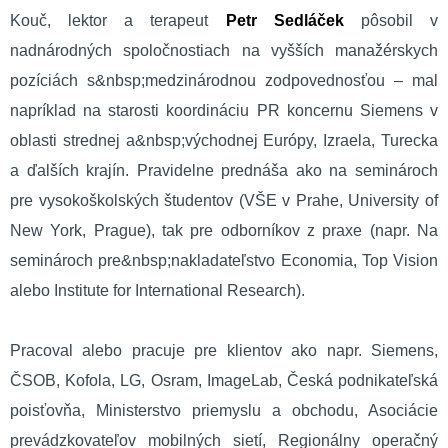
Kouč, lektor a terapeut
Petr Sedláček
pôsobil v
nadnárodných spoločnostiach na vyšších manažérskych
pozíciách s&nbsp;medzinárodnou zodpovednosťou – mal
napríklad na starosti koordináciu PR koncernu Siemens v
oblasti strednej a&nbsp;východnej Európy, Izraela, Turecka
a ďalších krajín. Pravidelne prednáša ako na seminároch
pre vysokoškolských študentov (VŠE v Prahe, University of
New York, Prague), tak pre odborníkov z praxe (napr. Na
seminároch pre&nbsp;nakladateľstvo Economia, Top Vision
alebo Institute for International Research).
Pracoval alebo pracuje pre klientov ako napr. Siemens,
ČSOB, Kofola, LG, Osram, ImageLab, Česká podnikateľská
poisťovňa, Ministerstvo priemyslu a obchodu, Asociácie
prevádzkovateľov mobilných sietí, Regionálny operačný