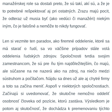
manažérskej role sa dostali preto, že sú takí, akí sú, a že je
to potrebné rešpektovať aj pri ostatných. Zrazu majú pocit,
že odteraz už musia byť (ako vedúci či manažéri) niekým
iným, čo je falošné a nemôže to nikdy fungovať.
Len si vezmite ten paradox, ako firemné oddelenie, ktoré sa
má starať o ľudí, sa vo väčšine prípadov stále volá
oddelenia ľudských zdrojov. Spoločnosti tvrdia svojim
zamestnancom, že sú pre ňu tým najdôležitejším, čo majú,
ale súčasne na ne nazerá ako na zdroj, na niečo medzi
sústruhom a počítačom. Nájdu sa dnes už ale aj chytré firmy
a toto sa začína meniť. Aspoň v niektorých spoločnostiach.
Začínajú si uvedomovať, že skutočne nemožno oddeliť
osobnosť človeka od pozície, ktorú zastáva. Výsledkom je
potom aj skutočnosť, že dochádza k premenovaniu týchto