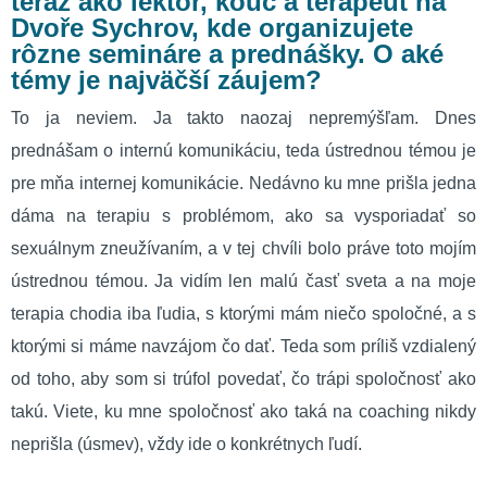
teraz ako lektor, kouč a terapeut na
Dvoře Sychrov, kde organizujete
rôzne semináre a prednášky. O aké
témy je najväčší záujem?
To ja neviem. Ja takto naozaj nepremýšľam. Dnes
prednášam o internú komunikáciu, teda ústrednou témou je
pre mňa internej komunikácie. Nedávno ku mne prišla jedna
dáma na terapiu s problémom, ako sa vysporiadať so
sexuálnym zneužívaním, a v tej chvíli bolo práve toto mojím
ústrednou témou. Ja vidím len malú časť sveta a na moje
terapia chodia iba ľudia, s ktorými mám niečo spoločné, a s
ktorými si máme navzájom čo dať. Teda som príliš vzdialený
od toho, aby som si trúfol povedať, čo trápi spoločnosť ako
takú. Viete, ku mne spoločnosť ako taká na coaching nikdy
neprišla (úsmev), vždy ide o konkrétnych ľudí.