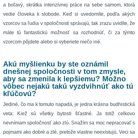
a boľavý, skrátka intenzívnej práce na sebe samom, ktorá
vedie človeka k slobode. Keď si uvedomíte, podľa akých
vzorcov sa ľudia v spoločnosti správajú, tak zrazu uvidíte, že
máte tú fantastickú možnosť sa rozhodnúť, či za týmto
vzorcom pôjdete alebo si vyberiete niečo iné.
Akú myšlienku by ste oznámil
dnešnej spoločnosti v tom zmysle,
aby sa zmenila k lepšiemu? Možno
vôbec nejakú takú vyzdvihnúť ako tú
kľúčovú?
Jediné, čo ma k tomuto napadá, je jedna krásna budhistická
veta: Kiež sú všetky bytosti šťastné. Ja totiž celkovo
nevnímam spoločnosť ako zlú. Snažím sa moc nepracovať s
pojmami ako dobré a zlé, pretože vlastne neexistujú. Veci sa