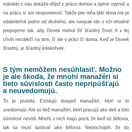
málokto z nás dokáže dôjsť z práce domov a úplne vypnúť a
na prácu si ani nespomenúť. Takže pre mňa táto téma nie je
oddeliteľné jedno od druhého, ale naopak ide o ich vhodné
prepojenie tak, aby človek mohol žiť šťastný život. A v tej
chvíli nezáleží na tom, či ste v práci či doma. Keď je človek
šťastný, je šťastný kdekoľvek.
S tým nemôžem nesúhlasiť. Možno
je ale škoda, že mnohí manažéri si
tieto súvislosti často nepripúšťajú
a neuvedomujú.
To je pravda. Existujú dospelí manažéri, ktorí si to
uvedomujú. Ale sú tiež manažéri, ktorí pracujú ako deti a túto
súvislosť nevidí. Mnohí z nich majú pocit, že keď sú šéfovia,
tak sa musí správať ako šéfovia. Nepochopili, že do