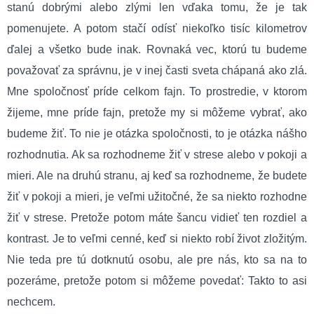
stanú dobrými alebo zlými len vďaka tomu, že je tak
pomenujete. A potom stačí odísť niekoľko tisíc kilometrov
ďalej a všetko bude inak. Rovnaká vec, ktorú tu budeme
považovať za správnu, je v inej časti sveta chápaná ako zlá.
Mne spoločnosť príde celkom fajn. To prostredie, v ktorom
žijeme, mne príde fajn, pretože my si môžeme vybrať, ako
budeme žiť. To nie je otázka spoločnosti, to je otázka nášho
rozhodnutia. Ak sa rozhodneme žiť v strese alebo v pokoji a
mieri. Ale na druhú stranu, aj keď sa rozhodneme, že budete
žiť v pokoji a mieri, je veľmi užitočné, že sa niekto rozhodne
žiť v strese. Pretože potom máte šancu vidieť ten rozdiel a
kontrast. Je to veľmi cenné, keď si niekto robí život zložitým.
Nie teda pre tú dotknutú osobu, ale pre nás, kto sa na to
pozeráme, pretože potom si môžeme povedať: Takto to asi
nechcem.