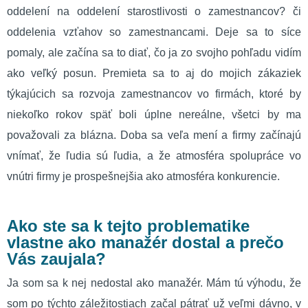
oddelení na oddelení starostlivosti o zamestnancov? či
oddelenia vzťahov so zamestnancami. Deje sa to síce
pomaly, ale začína sa to diať, čo ja zo svojho pohľadu vidím
ako veľký posun. Premieta sa to aj do mojich zákaziek
týkajúcich sa rozvoja zamestnancov vo firmách, ktoré by
niekoľko rokov späť boli úplne nereálne, všetci by ma
považovali za blázna. Doba sa veľa mení a firmy začínajú
vnímať, že ľudia sú ľudia, a že atmosféra spolupráce vo
vnútri firmy je prospešnejšia ako atmosféra konkurencie.
Ako ste sa k tejto problematike
vlastne ako manažér dostal a prečo
Vás zaujala?
Ja som sa k nej nedostal ako manažér. Mám tú výhodu, že
som po týchto záležitostiach začal pátrať už veľmi dávno, v