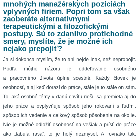
mnohých manažérskych pozíciách
vplyvných firiem. Popri tom sa však
zaoberáte alternatívnymi
terapeutickými a filozofickými
postupy. Sú to zdanlivo protichodné
smery, myslíte, že je možné ich
nejako prepojiť?
Ja si dokonca myslím, že to ani nejde inak, než nepropojit.
Podľa môjho názoru je oddeľovanie osobného
a pracovného života úplne scestné. Každý človek je
osobnosť, a aj keď dorazí do práce, stále je to stále on sám.
To, aká osobné témy v danú chvíľu rieši, sa premieta aj do
jeho práce a ovplyvňuje spôsob jeho rokovaní s ľuďmi,
spôsob ich vedenie a celkový spôsob pôsobenia na okolie.
Nie je možné odložiť osobnosť na vešiak a prísť do práce
ako „tabula rasa“, to je holý nezmysel. A rovnako tak,