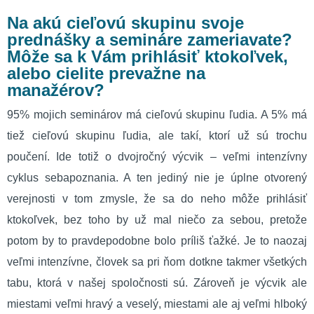
Na akú cieľovú skupinu svoje
prednášky a semináre zameriavate?
Môže sa k Vám prihlásiť ktokoľvek,
alebo cielite prevažne na
manažérov?
95% mojich seminárov má cieľovú skupinu ľudia. A 5% má
tiež cieľovú skupinu ľudia, ale takí, ktorí už sú trochu
poučení. Ide totiž o dvojročný výcvik – veľmi intenzívny
cyklus sebapoznania. A ten jediný nie je úplne otvorený
verejnosti v tom zmysle, že sa do neho môže prihlásiť
ktokoľvek, bez toho by už mal niečo za sebou, pretože
potom by to pravdepodobne bolo príliš ťažké. Je to naozaj
veľmi intenzívne, človek sa pri ňom dotkne takmer všetkých
tabu, ktorá v našej spoločnosti sú. Zároveň je výcvik ale
miestami veľmi hravý a veselý, miestami ale aj veľmi hlboký