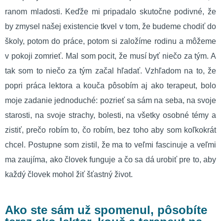
ranom mladosti. Keďže mi pripadalo skutočne podivné, že
by zmysel našej existencie tkvel v tom, že budeme chodiť do
školy, potom do práce, potom si založíme rodinu a môžeme
v pokoji zomrieť. Mal som pocit, že musí byť niečo za tým. A
tak som to niečo za tým začal hľadať. Vzhľadom na to, že
popri práca lektora a kouča pôsobím aj ako terapeut, bolo
moje zadanie jednoduché: pozrieť sa sám na seba, na svoje
starosti, na svoje strachy, bolesti, na všetky osobné témy a
zistiť, prečo robím to, čo robím, bez toho aby som koľkokrát
chcel. Postupne som zistil, že ma to veľmi fascinuje a veľmi
ma zaujíma, ako človek funguje a čo sa dá urobiť pre to, aby
každý človek mohol žiť šťastný život.
Ako ste sám už spomenul, pôsobíte