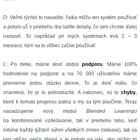
D: Veľmi rýchlo to nasadíte, ľudia môžu ten systém používať
a potom už v priebehu iba ladíte detaily, čo tam chcete ďalej
nastaviť. To napríklad pri iných systémoch trvá 2 – 3
mesiace, kým sa to vôbec začne používať.
L: Po tretie, máme dosť dobrú
podporu
. Máme 100%
hodnotenie na podpore a na 70 000 užívateľov máme
priemerne jednu otázku denne. To je dosť málo, čo
znamená, že je to jednoduché. A nakoniec, sú to
chyby
,
ktoré k tomuto progresu patria a my sa tým poučíme. Teraz
nasadzujeme nový modul
Blended Learningu
na kombinované vzdelávanie, tak v priebehu toho, keď
robíme každý týždeň súhrn všetkých zmien (release), tak sa
tam občas niečo objaví a je potom na nás, ako rýchlo to