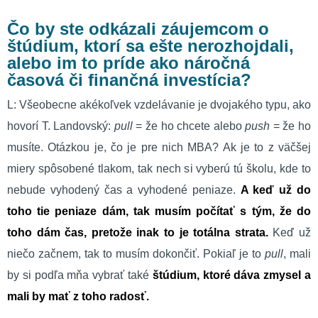
Čo by ste odkázali záujemcom o
štúdium, ktorí sa ešte nerozhojdali,
alebo im to príde ako náročná
časová či finančná investícia?
L: Všeobecne akékoľvek vzdelávanie je dvojakého typu, ako
hovorí T. Landovský:
pull
= že ho chcete alebo
push
= že ho
musíte. Otázkou je, čo je pre nich MBA? Ak je to z väčšej
miery spôsobené tlakom, tak nech si vyberú tú školu, kde to
nebude vyhodený čas a vyhodené peniaze.
A keď už do
toho tie peniaze dám, tak musím počítať s tým, že do
toho dám čas, pretože inak to je totálna strata.
Keď už
niečo začnem, tak to musím dokončiť. Pokiaľ je to
pull
, mali
by si podľa mňa vybrať také
štúdium, ktoré dáva zmysel a
mali by mať z toho radosť.