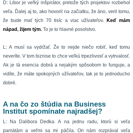
D: Libor je veľký inšpirátor, pretože tých projektov rozbehol
veľa. Ďalej aj to, ako hovoril na začiatku, že áno, veril tomu,
že bude mať tých 70 tisíc a viac užívateľov.
Keď mám
nápad, žijem tým.
To je to hlavné posolstvo.
L: A musí sa vydržať. Že to nejde niečo robiť, keď tomu
neveríte. V tom biznise to chce veľkú trpezlivosť a vytrvalosť.
Ak je tá esencia dobrá a nejakým spôsobom to funguje, a
vidíte, že máte spokojných užívateľov, tak je to jednoducho
dobré.
A na čo zo štúdia na Business
Institut spomínate najradšej?
L: Na Dalibora Dedka. A na jednu radu, ktorú si veľa
pamätám a veľmi sa mi páčila. On nám rozprával veľa