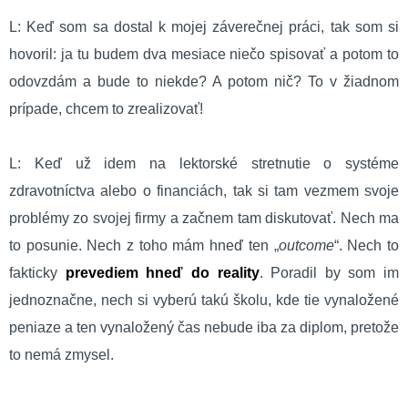
L: Keď som sa dostal k mojej záverečnej práci, tak som si
hovoril: ja tu budem dva mesiace niečo spisovať a potom to
odovzdám a bude to niekde? A potom nič? To v žiadnom
prípade, chcem to zrealizovať!
L: Keď už idem na lektorské stretnutie o systéme
zdravotníctva alebo o financiách, tak si tam vezmem svoje
problémy zo svojej firmy a začnem tam diskutovať. Nech ma
to posunie. Nech z toho mám hneď ten „
outcome
“. Nech to
fakticky
prevediem hneď do reality
. Poradil by som im
jednoznačne, nech si vyberú takú školu, kde tie vynaložené
peniaze a ten vynaložený čas nebude iba za diplom, pretože
to nemá zmysel.