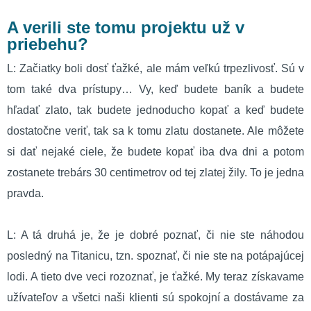
A verili ste tomu projektu už v
priebehu?
L: Začiatky boli dosť ťažké, ale mám veľkú trpezlivosť. Sú v
tom také dva prístupy… Vy, keď budete baník a budete
hľadať zlato, tak budete jednoducho kopať a keď budete
dostatočne veriť, tak sa k tomu zlatu dostanete. Ale môžete
si dať nejaké ciele, že budete kopať iba dva dni a potom
zostanete trebárs 30 centimetrov od tej zlatej žily. To je jedna
pravda.
L: A tá druhá je, že je dobré poznať, či nie ste náhodou
posledný na Titanicu, tzn. spoznať, či nie ste na potápajúcej
lodi. A tieto dve veci rozoznať, je ťažké. My teraz získavame
užívateľov a všetci naši klienti sú spokojní a dostávame za