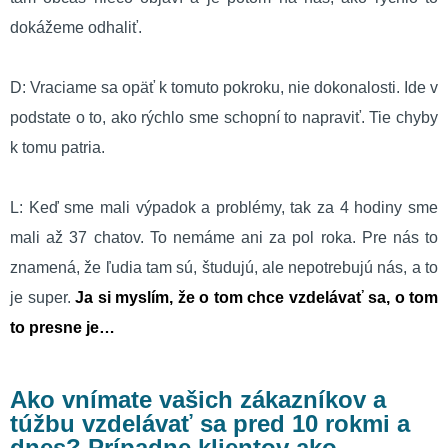
dokážeme odhaliť.
D: Vraciame sa opäť k tomuto pokroku, nie dokonalosti. Ide v
podstate o to, ako rýchlo sme schopní to napraviť. Tie chyby
k tomu patria.
L: Keď sme mali výpadok a problémy, tak za 4 hodiny sme
mali až 37 chatov. To nemáme ani za pol roka. Pre nás to
znamená, že ľudia tam sú, študujú, ale nepotrebujú nás, a to
je super.
Ja si myslím, že o tom chce vzdelávať sa, o tom
to presne je…
Ako vnímate vašich zákazníkov a
túžbu vzdelávať sa pred 10 rokmi a
dnes? Prípadne klientov ako