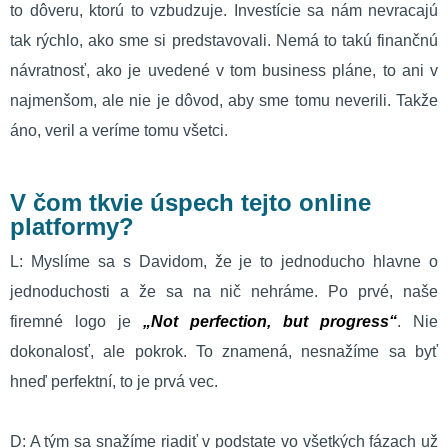
to dôveru, ktorú to vzbudzuje. Investície sa nám nevracajú
tak rýchlo, ako sme si predstavovali. Nemá to takú finančnú
návratnosť, ako je uvedené v tom business pláne, to ani v
najmenšom, ale nie je dôvod, aby sme tomu neverili. Takže
áno, veril a veríme tomu všetci.
V čom tkvie úspech tejto online
platformy?
L: Myslíme sa s Davidom, že je to jednoducho hlavne o
jednoduchosti a že sa na nič nehráme. Po prvé, naše
firemné logo je
„Not perfection, but progress“
. Nie
dokonalosť, ale pokrok. To znamená, nesnažíme sa byť
hneď perfektní, to je prvá vec.
D: A tým sa snažíme riadiť v podstate vo všetkých fázach už