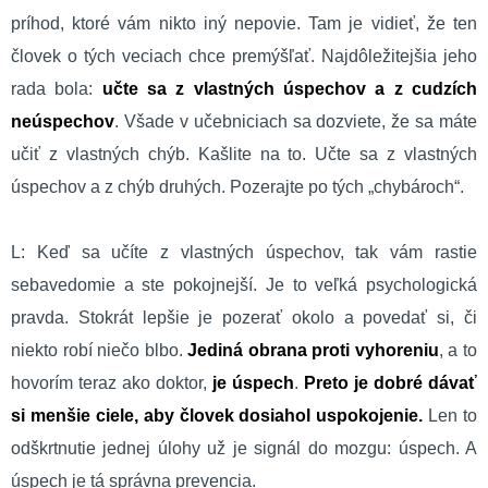
príhod, ktoré vám nikto iný nepovie. Tam je vidieť, že ten
človek o tých veciach chce premýšľať. Najdôležitejšia jeho
rada bola:
učte sa z vlastných úspechov a z cudzích
neúspechov
. Všade v učebniciach sa dozviete, že sa máte
učiť z vlastných chýb. Kašlite na to. Učte sa z vlastných
úspechov a z chýb druhých. Pozerajte po tých „chybároch“.
L: Keď sa učíte z vlastných úspechov, tak vám rastie
sebavedomie a ste pokojnejší. Je to veľká psychologická
pravda. Stokrát lepšie je pozerať okolo a povedať si, či
niekto robí niečo blbo.
Jediná obrana proti vyhoreniu
, a to
hovorím teraz ako doktor,
je úspech
.
Preto je dobré dávať
si menšie ciele, aby človek dosiahol uspokojenie.
Len to
odškrtnutie jednej úlohy už je signál do mozgu: úspech. A
úspech je tá správna prevencia.