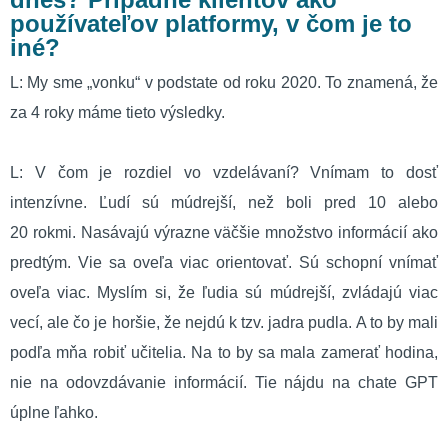
používateľov platformy, v čom je to
iné?
L: My sme „vonku“ v podstate od roku 2020. To znamená, že
za 4 roky máme tieto výsledky.
L: V čom je rozdiel vo vzdelávaní? Vnímam to dosť
intenzívne. Ľudí sú múdrejší, než boli pred 10 alebo
20 rokmi. Nasávajú výrazne väčšie množstvo informácií ako
predtým. Vie sa oveľa viac orientovať. Sú schopní vnímať
oveľa viac. Myslím si, že ľudia sú múdrejší, zvládajú viac
vecí, ale čo je horšie, že nejdú k tzv. jadra pudla. A to by mali
podľa mňa robiť učitelia. Na to by sa mala zamerať hodina,
nie na odovzdávanie informácií. Tie nájdu na chate GPT
úplne ľahko.