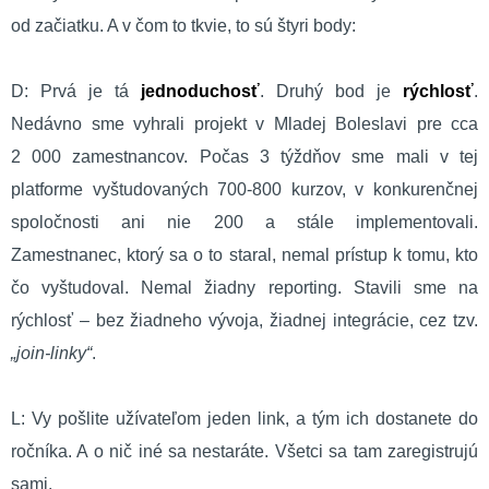
od začiatku. A v čom to tkvie, to sú štyri body:
D: Prvá je tá
jednoduchosť
. Druhý bod je
rýchlosť
.
Nedávno sme vyhrali projekt v Mladej Boleslavi pre cca
2 000 zamestnancov. Počas 3 týždňov sme mali v tej
platforme vyštudovaných 700-800 kurzov, v konkurenčnej
spoločnosti ani nie 200 a stále implementovali.
Zamestnanec, ktorý sa o to staral, nemal prístup k tomu, kto
čo vyštudoval. Nemal žiadny reporting. Stavili sme na
rýchlosť – bez žiadneho vývoja, žiadnej integrácie, cez tzv.
„join-linky“
.
L: Vy pošlite užívateľom jeden link, a tým ich dostanete do
ročníka. A o nič iné sa nestaráte. Všetci sa tam zaregistrujú
sami.