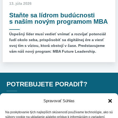
13. júla 2026
Staňte sa lídrom budúcnosti
s naším novým programom MBA
Úspešný líder musí vedieť vnímať a rozvíjať potenciál
ľudí okolo seba, prispôsobiť sa digitálnej ére a viesť
svoj tím s víziou, ktorá obstojí v čase. Predstavujeme
vám náš nový program: MBA Future Leadership.
POTREBUJETE PORADIŤ?
+420 775 757 140
Spravovať Súhlas
Na poskytovanie tých najlepších skúseností používame technológie, ako sú
info@businessinstitut.cz
súbory cookie na ukladanie a/alebo prístup k informáciám o zariadení.