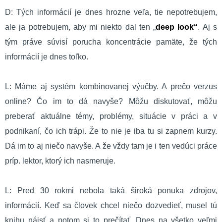
D: Tých informácií je dnes hrozne veľa, tie nepotrebujem,
ale ja potrebujem, aby mi niekto dal ten „
deep look“
. Aj s
tým práve súvisí porucha koncentrácie pamäte, že tých
informácií je dnes toľko.
L: Máme aj systém kombinovanej výučby. A prečo verzus
online? Čo im to dá navyše? Môžu diskutovať, môžu
preberať aktuálne témy, problémy, situácie v práci a v
podnikaní, čo ich trápi. Že to nie je iba tu si zapnem kurzy.
Dá im to aj niečo navyše. A že vždy tam je i ten vedúci práce
príp. lektor, ktorý ich nasmeruje.
L: Pred 30 rokmi nebola taká široká ponuka zdrojov,
informácií. Keď sa človek chcel niečo dozvedieť, musel tú
knihu nájsť a potom si to prečítať. Dnes na všetko veľmi