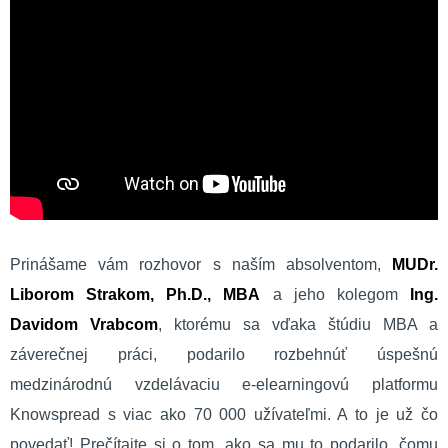
Prinášame vám rozhovor s naším absolventom,
MUDr.
Liborom Strakom, Ph.D., MBA
a jeho kolegom
Ing.
Davidom Vrabcom
, ktorému sa vďaka štúdiu MBA a
záverečnej práci, podarilo rozbehnúť úspešnú
medzinárodnú vzdelávaciu e-elearningovú platformu
Knowspread s viac ako 70 000 užívateľmi. A to je už čo
povedať! Prečítajte si o tom, ako sa mu to podarilo, čomu