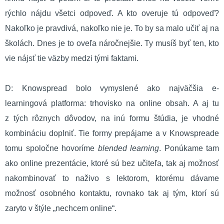
rýchlo nájdu všetci odpoveď. A kto overuje tú odpoveď?
Nakoľko je pravdivá, nakoľko nie je. To by sa malo učiť aj na
školách. Dnes je to oveľa náročnejšie. Ty musíš byť ten, kto
vie nájsť tie väzby medzi tými faktami.
D: Knowspread bolo vymyslené ako najväčšia e-
learningová platforma: trhovisko na online obsah. A aj tu
z tých rôznych dôvodov, na inú formu štúdia, je vhodné
kombináciu doplniť. Tie formy prepájame a v Knowspreade
tomu spoločne hovoríme
blended learning
. Ponúkame tam
ako online prezentácie, ktoré sú bez učiteľa, tak aj možnosť
nakombinovať to naživo s lektorom, ktorému dávame
možnosť osobného kontaktu, rovnako tak aj tým, ktorí sú
zaryto v štýle „nechcem online“.