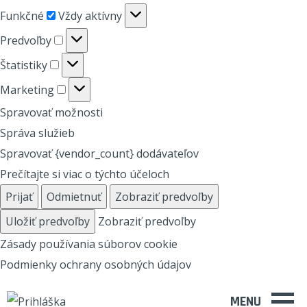
Funkčné
Funkčné
Vždy aktívny
Predvoľby
Predvoľby
Štatistiky
Štatistiky
Marketing
Marketing
Spravovať možnosti
Správa služieb
Spravovať {vendor_count} dodávateľov
Prečítajte si viac o týchto účeloch
Prijať
Odmietnuť
Zobraziť predvoľby
Uložiť predvoľby
Zobraziť predvoľby
Zásady používania súborov cookie
Podmienky ochrany osobných údajov
MENU