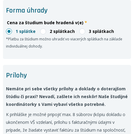
Forma úhrady
Cena za študium bude hradená v(e)
*
1 splátke
2 splátkach
3 splátkach
*Platbu za štúdium možno uhradiť vo viacerých splátkach na základe
individuálnej dohody.
Prílohy
Nemáte pri sebe všetky prílohy a doklady o doterajšom
štúdiu či praxi? Nevadí, zašlete ich neskôr! Naše študijné
koordinátorky s Vami vybaví všetko potrebné.
K prihláške je možné pripojiť max. 8 súborov (kópiu dokladu o
ukončenom VŠ vzdelaní, prílohu s fakturačnými údajmi v
prípade, že žiadate vystaviť faktúru za štúdium na spoločnosť,