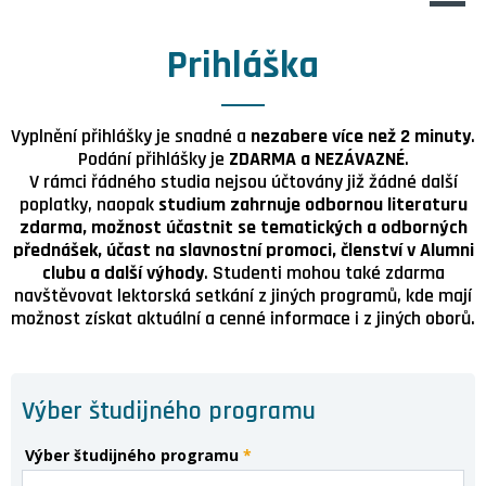
Prihláška
Vyplnění přihlášky je snadné a
nezabere více než 2 minuty
.
Podání přihlášky je
ZDARMA a NEZÁVAZNÉ
.
V rámci řádného studia nejsou účtovány již žádné další
poplatky, naopak
studium zahrnuje odbornou literaturu
zdarma, možnost účastnit se tematických a odborných
přednášek, účast na slavnostní promoci, členství v Alumni
clubu a další výhody
. Studenti mohou také zdarma
navštěvovat lektorská setkání z jiných programů, kde mají
možnost získat aktuální a cenné informace i z jiných oborů.
Výber študijného programu
Výber študijného programu
*