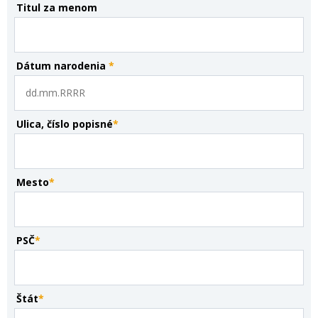
Titul za menom
Dátum narodenia
*
Ulica, číslo popisné
*
Mesto
*
PSČ
*
Štát
*