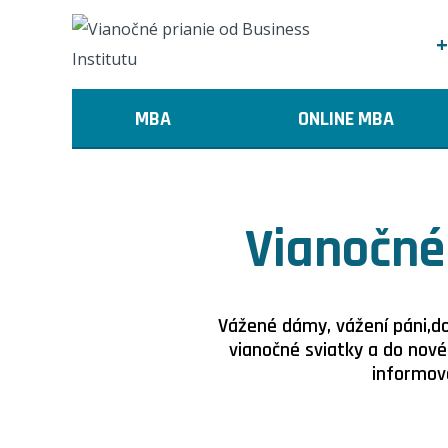
+
MBA
ONLINE MBA
Vianočné 
Vážené dámy, vážení páni,do
vianočné sviatky a do nové
informova