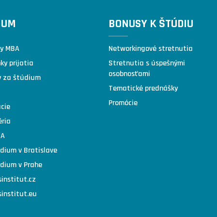
IUM
BONUSY K ŠTÚDIU
y MBA
Networkingové stretnutia
y prijatia
Stretnutia s úspešnými
osobnosťami
y za štúdium
Tematické prednášky
Promócie
cie
éria
BA
dium v Bratislave
dium v Prahe
institut.cz
institut.eu