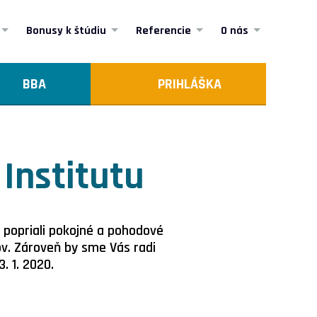
Bonusy k štúdiu
Referencie
O nás
BBA
PRIHLÁŠKA
 Institutu
 popriali pokojné a pohodové
ov. Zároveň by sme Vás radi
. 1. 2020.