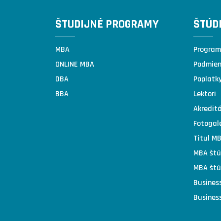
ŠTUDIJNÉ PROGRAMY
ŠTÚD
MBA
Program
ONLINE MBA
Podmienk
DBA
Poplatk
BBA
Lektori
Akreditá
Fotogal
Titul M
MBA štú
MBA štú
Business
Business