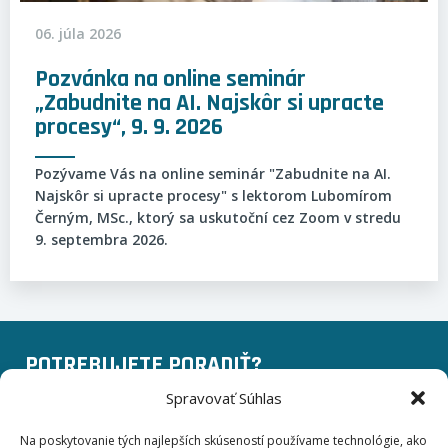
06. júla 2026
Pozvánka na online seminár
„Zabudnite na AI. Najskôr si upracte
procesy“, 9. 9. 2026
Pozývame Vás na online seminár "Zabudnite na AI.
Najskôr si upracte procesy" s lektorom Lubomírom
Černým, MSc., ktorý sa uskutoční cez Zoom v stredu
9. septembra 2026.
POTREBUJETE PORADIŤ?
Spravovať Súhlas
+420 775 757 140
Na poskytovanie tých najlepších skúseností používame technológie, ako