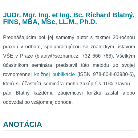
JUDr. Mgr. Ing. et Ing. Bc. Richard Blatný,
FINS, MBA, MSc, LL.M., Ph.D.
Prednášajúcim bol jej samotný autor s takmer 20-ročnou
praxou v odbore, spolupracujúcou so znaleckým ústavom
VŠE v Praze (blatny@seznam.cz, 732 666 766). Všetkým
účastníkom seminára predstavil túto metódu zo svojej
rovnomennej
knižnej publikácie
(ISBN 978-80-II-03980-6),
ktorú si účastníci seminára mohli zakúpiť s 10% zľavou –
pán Blatný každému záujemcovi knižku zaslal alebo
odovzdal po vzájomnej dohode.
ANOTÁCIA