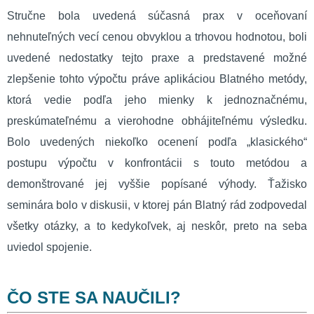
Stručne bola uvedená súčasná prax v oceňovaní
nehnuteľných vecí cenou obvyklou a trhovou hodnotou, boli
uvedené nedostatky tejto praxe a predstavené možné
zlepšenie tohto výpočtu práve aplikáciou Blatného metódy,
ktorá vedie podľa jeho mienky k jednoznačnému,
preskúmateľnému a vierohodne obhájiteľnému výsledku.
Bolo uvedených niekoľko ocenení podľa „klasického“
postupu výpočtu v konfrontácii s touto metódou a
demonštrované jej vyššie popísané výhody. Ťažisko
seminára bolo v diskusii, v ktorej pán Blatný rád zodpovedal
všetky otázky, a to kedykoľvek, aj neskôr, preto na seba
uviedol spojenie.
ČO STE SA NAUČILI?