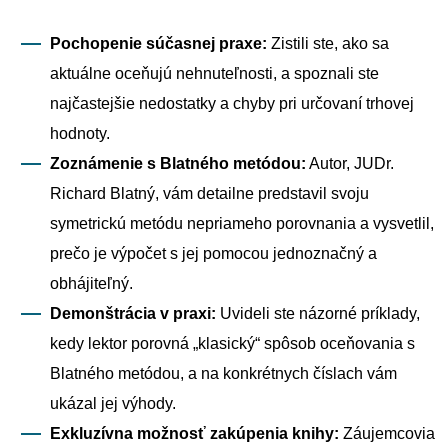
Pochopenie súčasnej praxe:
Zistili ste, ako sa
aktuálne oceňujú nehnuteľnosti, a spoznali ste
najčastejšie nedostatky a chyby pri určovaní trhovej
hodnoty.
Zoznámenie s Blatného metódou:
Autor, JUDr.
Richard Blatný, vám detailne predstavil svoju
symetrickú metódu nepriameho porovnania a vysvetlil,
prečo je výpočet s jej pomocou jednoznačný a
obhájiteľný.
Demonštrácia v praxi:
Uvideli ste názorné príklady,
kedy lektor porovná „klasický“ spôsob oceňovania s
Blatného metódou, a na konkrétnych číslach vám
ukázal jej výhody.
Exkluzívna možnosť zakúpenia knihy:
Záujemcovia