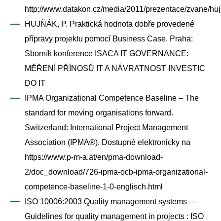
http://www.datakon.cz/media/2011/prezentace/zvane/huj
HUJŇÁK, P. Praktická hodnota dobře provedené
přípravy projektu pomocí Business Case. Praha:
Sborník konference ISACA IT GOVERNANCE:
MĚŘENÍ PŘÍNOSŮ IT A NÁVRATNOST INVESTIC
DO IT
IPMA Organizational Competence Baseline – The
standard for moving organisations forward.
Switzerland: International Project Management
Association (IPMA®). Dostupné elektronicky na
https://www.p-m-a.at/en/pma-download-
2/doc_download/726-ipma-ocb-ipma-organizational-
competence-baseline-1-0-englisch.html
ISO 10006:2003 Quality management systems —
Guidelines for quality management in projects : ISO