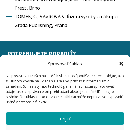
Press, Brno
TOMEK, G., VÁVROVÁ V. Řízení výroby a nákupu,
Grada Publishing, Praha
POTREBUJETE PORADIŤ?
Spravovať Súhlas
+420 775 757 140
Na poskytovanie tých najlepších skúseností používame technológie, ako
sú súbory cookie na ukladanie a/alebo prístup k informáciám o
info@businessinstitut.cz
zariadení. Súhlas s týmito technológiami nám umožní spracovávať
údaje, ako je správanie pri prehliadaní alebo jedinečné ID na tejto
stránke. Nesúhlas alebo odvolanie súhlasu môže nepriaznivo ovplyvniť
Business Institut EDU a.s.
určité vlastnosti a funkcie.
Kodaňská 558/25 101 00
Praha 10, Vršovice
Česká republika
Prijať