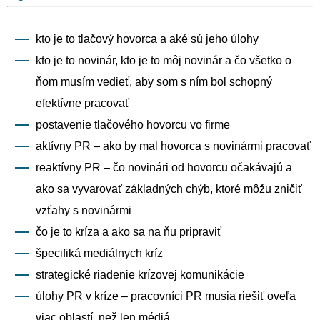
kto je to tlačový hovorca a aké sú jeho úlohy
kto je to novinár, kto je to môj novinár a čo všetko o
ňom musím vedieť, aby som s ním bol schopný
efektívne pracovať
postavenie tlačového hovorcu vo firme
aktívny PR – ako by mal hovorca s novinármi pracovať
reaktívny PR – čo novinári od hovorcu očakávajú a
ako sa vyvarovať základných chýb, ktoré môžu zničiť
vzťahy s novinármi
čo je to kríza a ako sa na ňu pripraviť
špecifiká mediálnych kríz
strategické riadenie krízovej komunikácie
úlohy PR v kríze – pracovníci PR musia riešiť oveľa
viac oblastí, než len médiá