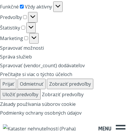
Funkčné
Funkčné
Vždy aktívny
Predvoľby
Predvoľby
Štatistiky
Štatistiky
Marketing
Marketing
Spravovať možnosti
Správa služieb
Spravovať {vendor_count} dodávateľov
Prečítajte si viac o týchto účeloch
Prijať
Odmietnuť
Zobraziť predvoľby
Uložiť predvoľby
Zobraziť predvoľby
Zásady používania súborov cookie
Podmienky ochrany osobných údajov
MENU