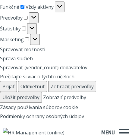
Funkčné
Funkčné
Vždy aktívny
Predvoľby
Predvoľby
Štatistiky
Štatistiky
Marketing
Marketing
Spravovať možnosti
Správa služieb
Spravovať {vendor_count} dodávateľov
Prečítajte si viac o týchto účeloch
Prijať
Odmietnuť
Zobraziť predvoľby
Uložiť predvoľby
Zobraziť predvoľby
Zásady používania súborov cookie
Podmienky ochrany osobných údajov
MENU