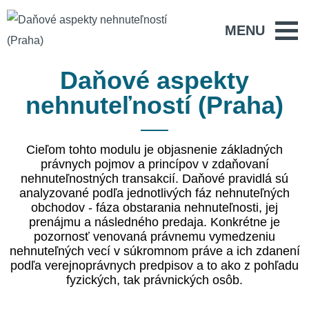
MENU
Daňové aspekty
nehnuteľností (Praha)
Cieľom tohto modulu je objasnenie základných
právnych pojmov a princípov v zdaňovaní
nehnuteľnostných transakcií. Daňové pravidlá sú
analyzované podľa jednotlivých fáz nehnuteľných
obchodov - fáza obstarania nehnuteľnosti, jej
prenájmu a následného predaja. Konkrétne je
pozornosť venovaná právnemu vymedzeniu
nehnuteľných vecí v súkromnom práve a ich zdanení
podľa verejnoprávnych predpisov a to ako z pohľadu
fyzických, tak právnických osôb.