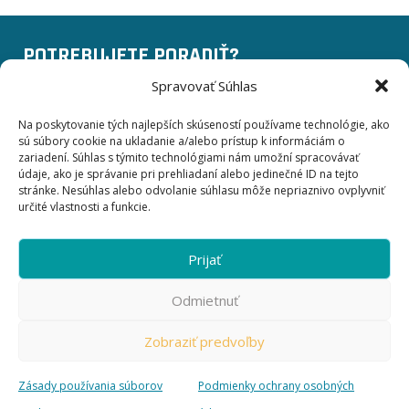
POTREBUJETE PORADIŤ?
Spravovať Súhlas
+420 775 757 140
Na poskytovanie tých najlepších skúseností používame technológie, ako
sú súbory cookie na ukladanie a/alebo prístup k informáciám o
info@businessinstitut.cz
zariadení. Súhlas s týmito technológiami nám umožní spracovávať
údaje, ako je správanie pri prehliadaní alebo jedinečné ID na tejto
stránke. Nesúhlas alebo odvolanie súhlasu môže nepriaznivo ovplyvniť
Business Institut EDU a.s.
určité vlastnosti a funkcie.
Kodaňská 558/25 101 00
Praha 10, Vršovice
Česká republika
Prijať
Odmietnuť
Zobraziť predvoľby
© 2026 Business Institut EDU a. s.
Zásady používania súborov
Podmienky ochrany osobných