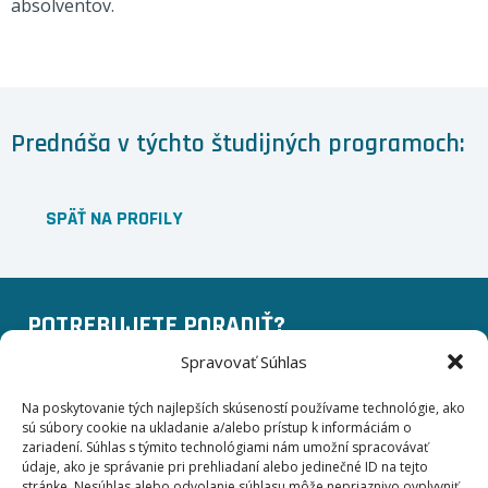
absolventov.
Prednáša v týchto študijných programoch:
SPÄŤ NA PROFILY
POTREBUJETE PORADIŤ?
Spravovať Súhlas
+420 775 757 140
Na poskytovanie tých najlepších skúseností používame technológie, ako
sú súbory cookie na ukladanie a/alebo prístup k informáciám o
info@businessinstitut.cz
zariadení. Súhlas s týmito technológiami nám umožní spracovávať
údaje, ako je správanie pri prehliadaní alebo jedinečné ID na tejto
stránke. Nesúhlas alebo odvolanie súhlasu môže nepriaznivo ovplyvniť