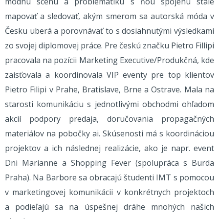
módnu scénu a problematiku s ňou spojenú stále
mapovať a sledovať, akým smerom sa autorská móda v
Česku uberá a porovnávať to s dosiahnutými výsledkami
zo svojej diplomovej práce. Pre českú značku Pietro Fillipi
pracovala na pozícii Marketing Executive/Produkčná, kde
zaisťovala a koordinovala VIP eventy pre top klientov
Pietro Filipi v Prahe, Bratislave, Brne a Ostrave. Mala na
starosti komunikáciu s jednotlivými obchodmi ohľadom
akcií podpory predaja, doručovania propagačných
materiálov na pobočky ai. Skúsenosti má s koordináciou
projektov a ich následnej realizácie, ako je napr. event
Dni Marianne a Shopping Fever (spolupráca s Burda
Praha). Na Barbore sa obracajú študenti IMT s pomocou
v marketingovej komunikácii v konkrétnych projektoch
a podieľajú sa na úspešnej dráhe mnohých našich