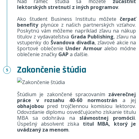
Nad rámec štúdia sa môžete
zúčastniť
lektorských stretnutí z iných programov
.
Ako študent Business Institutu môžete
čerpať
benefity
plynúce z našich partnerských vzťahov.
Poskytnú vám môžeme napríklad zľavu na nákup
titulov z vydavateľstva
Grada Publishing
, zľavu na
vstupenky do
Švandova divadla
, zľavové akcie na
športové oblečenie
Under Armour
alebo módne
oblečenie značky
GAP
a ďalšie.
Zakončenie štúdia
Štúdium je zakončené spracovaním
záverečnej
práce v rozsahu 40-60 normostrán
a jej
obhajobou
pred trojčlennou komisiou lektorov.
Odovzdanie diplomu osvedčujúceho získanie titulu
MBA sa odohráva na
slávnostnej promócii
.
Úspešný absolvent získa
titul MBA, ktorý je
uvádzaný za menom
.