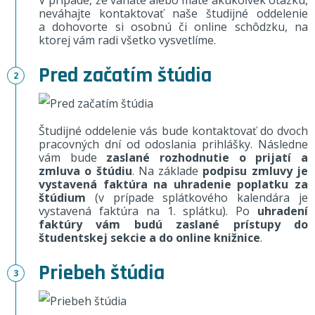
V prípade, že váhate alebo máte akúkoľvek otázku,
neváhajte kontaktovať naše študijné oddelenie
a dohovorte si osobnú či online schôdzku, na
ktorej vám radi všetko vysvetlíme.
Pred začatím štúdia
Študijné oddelenie vás bude kontaktovať do dvoch
pracovných dní od odoslania prihlášky. Následne
vám bude
zaslané rozhodnutie o prijatí a
zmluva o štúdiu
. Na základe
podpisu zmluvy je
vystavená faktúra na uhradenie poplatku za
štúdium
(v prípade splátkového kalendára je
vystavená faktúra na 1. splátku). Po
uhradení
faktúry vám budú zaslané prístupy do
študentskej sekcie a do online knižnice
.
Priebeh štúdia