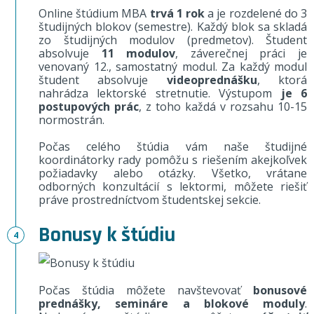
Online štúdium MBA
trvá 1 rok
a je rozdelené do 3
študijných blokov (semestre). Každý blok sa skladá
zo študijných modulov (predmetov). Študent
absolvuje
11 modulov
, záverečnej práci je
venovaný 12., samostatný modul. Za každý modul
študent absolvuje
videoprednášku
, ktorá
nahrádza lektorské stretnutie. Výstupom
je 6
postupových prác
, z toho každá v rozsahu 10-15
normostrán.
Počas celého štúdia vám naše študijné
koordinátorky rady pomôžu s riešením akejkoľvek
požiadavky alebo otázky. Všetko, vrátane
odborných konzultácií s lektormi, môžete riešiť
práve prostredníctvom študentskej sekcie.
Bonusy k štúdiu
Počas štúdia môžete navštevovať
bonusové
prednášky, semináre a blokové moduly
.