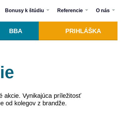
Bonusy k štúdiu
Referencie
O nás
BBA
PRIHLÁŠKA
ie
 akcie. Vynikajúca príležitosť
ie od kolegov z brandže.