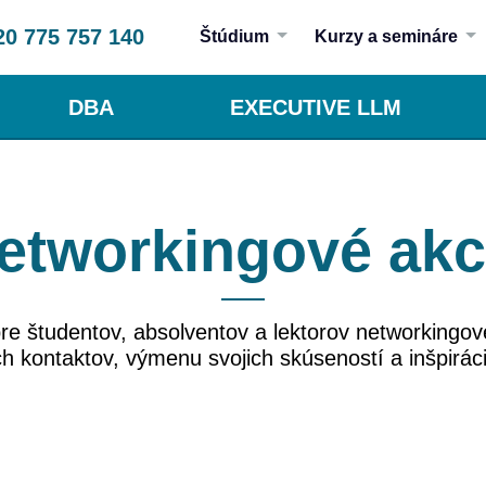
20 775 757 140
Štúdium
Kurzy a semináre
DBA
EXECUTIVE LLM
etworkingové akc
pre študentov, absolventov a lektorov networkingové
 kontaktov, výmenu svojich skúseností a inšpirác