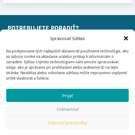
POTREBUJETE PORADIŤ?
Spravovať Súhlas
+420 775 757 140
Na poskytovanie tých najlepších skúseností používame technológie, ako
sú súbory cookie na ukladanie a/alebo prístup k informáciám o
info@businessinstitut.cz
zariadení. Súhlas s týmito technológiami nám umožní spracovávať
údaje, ako je správanie pri prehliadaní alebo jedinečné ID na tejto
stránke. Nesúhlas alebo odvolanie súhlasu môže nepriaznivo ovplyvniť
Business Institut EDU a.s.
určité vlastnosti a funkcie.
Kodaňská 558/25 101 00
Praha 10, Vršovice
Česká republika
Prijať
Odmietnuť
Zobraziť predvoľby