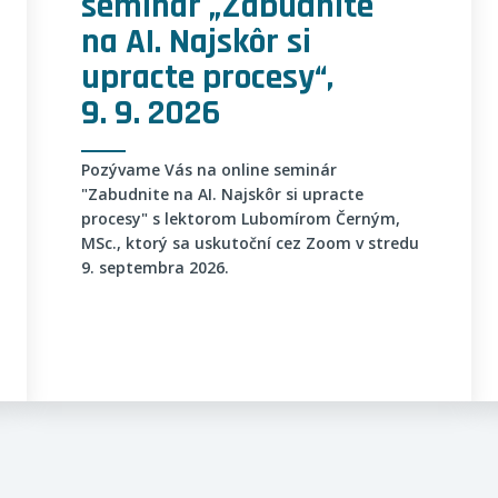
seminár „Zabudnite
na AI. Najskôr si
upracte procesy“,
9. 9. 2026
Pozývame Vás na online seminár
"Zabudnite na AI. Najskôr si upracte
procesy" s lektorom Lubomírom Černým,
MSc., ktorý sa uskutoční cez Zoom v stredu
9. septembra 2026.