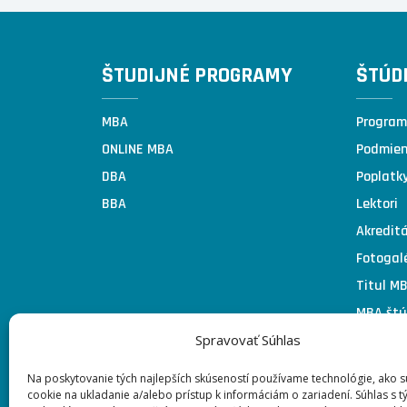
ŠTUDIJNÉ PROGRAMY
ŠTÚD
MBA
Program
ONLINE MBA
Podmienk
DBA
Poplatk
BBA
Lektori
Akreditá
Fotogal
Titul M
MBA štú
Spravovať Súhlas
MBA štú
Business
Na poskytovanie tých najlepších skúseností používame technológie, ako 
Business
cookie na ukladanie a/alebo prístup k informáciám o zariadení. Súhlas s t