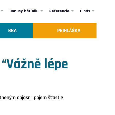
Bonusy k štúdiu
Referencie
O nás
BBA
PRIHLÁŠKA
 “Vážně lépe
astneným objasnil pojem šťastie