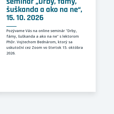
seminár „Drby, fámy,
šuškanda a ako na ne“,
15. 10. 2026
Pozývame Vás na online seminár "Drby,
fámy, šuškanda a ako na ne" s lektorom
PhDr. Vojtechom Bednárom, ktorý sa
uskutoční cez Zoom vo štvrtok 15. októbra
2026.