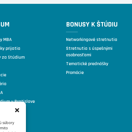
IUM
BONUSY K ŠTÚDIU
y MBA
Networkingové stretnutia
y prijatia
Stretnutia s úspešnými
osobnosťami
y za štúdium
Tematické prednášky
Promócie
cie
éria
BA
dium v Bratislave
dium v Prahe
institut.cz
sú súbory
institut.eu
ýmito