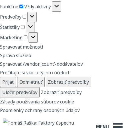
Funkčné
Funkčné
Vždy aktívny
Predvoľby
Predvoľby
Štatistiky
Štatistiky
Marketing
Marketing
Spravovať možnosti
Správa služieb
Spravovať {vendor_count} dodávateľov
Prečítajte si viac o týchto účeloch
Prijať
Odmietnuť
Zobraziť predvoľby
Uložiť predvoľby
Zobraziť predvoľby
Zásady používania súborov cookie
Podmienky ochrany osobných údajov
MENU