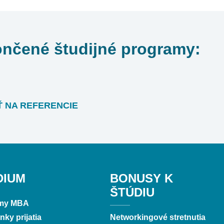
nčené študijné programy:
 NA REFERENCIE
DIUM
BONUSY K
ŠTÚDIU
my MBA
ky prijatia
Networkingové stretnutia