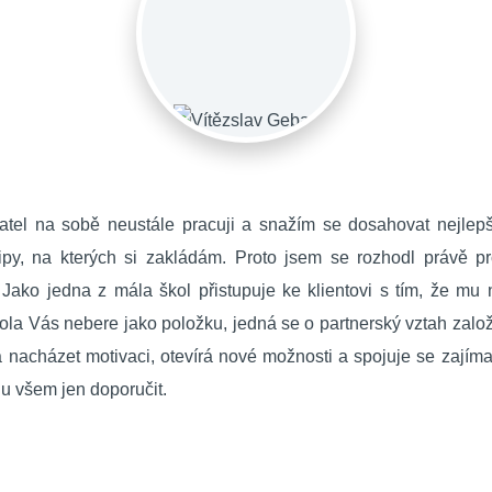
atel na sobě neustále pracuji a snažím se dosahovat nejlepš
ipy, na kterých si zakládám. Proto jsem se rozhodl právě pro
 Jako jedna z mála škol přistupuje ke klientovi s tím, že m
ola Vás nebere jako položku, jedná se o partnerský vztah zalo
acházet motivaci, otevírá nové možnosti a spojuje se zajím
u všem jen doporučit.