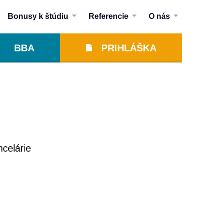
Bonusy k štúdiu
Referencie
O nás
BBA
PRIHLÁŠKA
ncelárie