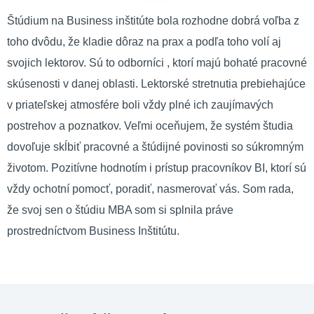
Štúdium na Business inštitúte bola rozhodne dobrá voľba z
toho dvôdu, že kladie dôraz na prax a podľa toho volí aj
svojich lektorov. Sú to odborníci , ktorí majú bohaté pracovné
skúsenosti v danej oblasti. Lektorské stretnutia prebiehajúce
v priateľskej atmosfére boli vždy plné ich zaujímavých
postrehov a poznatkov. Veľmi oceňujem, že systém študia
dovoľuje skĺbiť pracovné a štúdijné povinosti so súkromným
životom. Pozitívne hodnotím i prístup pracovníkov BI, ktorí sú
vždy ochotní pomocť, poradiť, nasmerovať vás. Som rada,
že svoj sen o štúdiu MBA som si splnila práve
prostredníctvom Business Inštitútu.